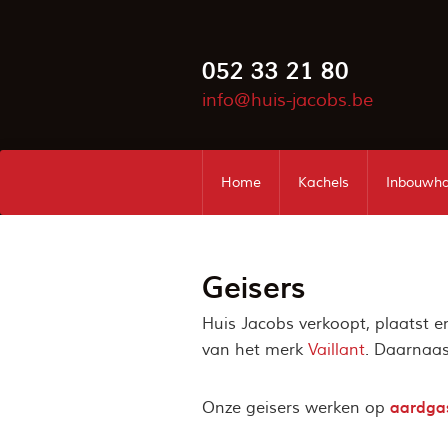
052 33 21 80
info@huis-jacobs.be
Home
Kachels
Inbouwh
Geisers
Huis Jacobs verkoopt, plaatst e
van het merk
Vaillant
. Daarnaas
aardga
Onze geisers werken op