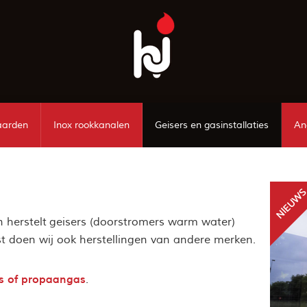
aarden
Inox rookkanalen
Geisers en gasinstallaties
An
n herstelt geisers (doorstromers warm water)
t doen wij ook herstellingen van andere merken.
s of propaangas
.