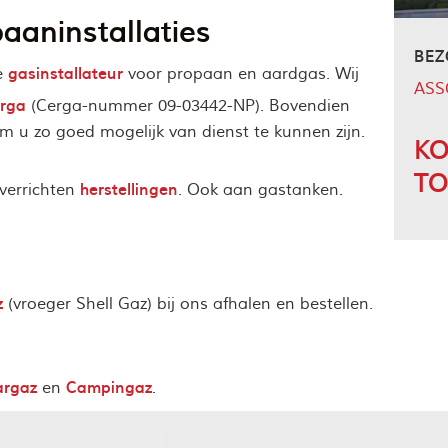
aaninstallaties
BEZ
gasinstallateur
le
voor
propaan en aardgas. Wij
ASS
erga
(Cerga-nummer 09-03442-NP). Bovendien
KO
 om u zo goed mogelijk van dienst te kunnen zijn.
T
herstellingen
verrichten
. Ook aan gastanken.
z
(vroeger Shell Gaz) bij ons afhalen en bestellen.
argaz
Campingaz
en
.