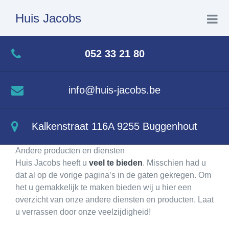
Huis Jacobs
Home
052 33 21 80
Kachels
info@huis-jacobs.be
Inbouwhaarden
Kalkenstraat 116A 9255 Buggenhout
Inox rookkanalen
Andere producten en diensten
Huis Jacobs heeft u
veel te bieden
. Misschien had u
Geisers en gasinstallaties
dat al op de vorige pagina’s in de gaten gekregen. Om
het u gemakkelijk te maken bieden wij u hier een
overzicht van onze andere diensten en producten. Laat
Andere producten en diensten
u verrassen door onze veelzijdigheid!